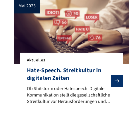
mai 2023
Aktuelles
Hate-Speech. Streitkultur in
digitalen Zeiten
Ob Shitstorm oder Hatespeech: Digitale Kommunikation
Ob Shitstorm oder Hatespeech: Digitale
Kommunikation stellt die gesellschaftliche
Streitkultur vor Herausforderungen und
Zerreißproben. Prof. Dr. Thomas Zeilinger
und Prof. Dr. Christian Schicha diskutieren
am Dienstag, den 09.05. um 19.00 Uhr Im
Haus eckstein in Raum E.01 in der