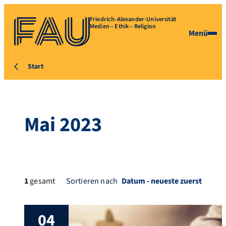
Friedrich-Alexander-Universität
Medien – Ethik – Religion
Menü
Start
Mai 2023
1
gesamt
Sortieren nach
04