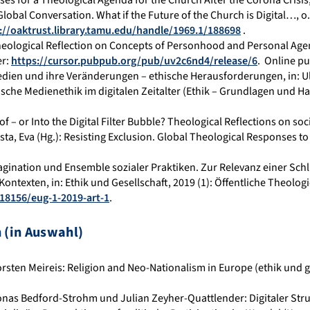
 Global Conversation. What if the Future of the Church is Digital…, o
://oaktrust.library.tamu.edu/handle/1969.1/188698
.
ological Reflection on Concepts of Personhood and Personal Agency
er:
https://cursor.pubpub.org/pub/uv2c6nd4/release/6
.
Online pu
dien und ihre Veränderungen – ethische Herausforderungen, in: Ul
sche Medienethik im digitalen Zeitalter (Ethik – Grundlagen und Ha
of – or Into the Digital Filter Bubble? Theological Reflections on s
ta, Eva (Hg.): Resisting Exclusion.
Global Theological Responses to 
magination und Ensemble sozialer Praktiken. Zur Relevanz einer Schl
 Kontexten, in: Ethik und Gesellschaft, 2019 (1): Öffentliche Theolo
.18156/eug-1-2019-art-1
.
 (in Auswahl)
rsten Meireis: Religion and Neo-Nationalism in Europe (ethik und 
onas Bedford-Strohm und Julian Zeyher-Quattlender: Digitaler Str