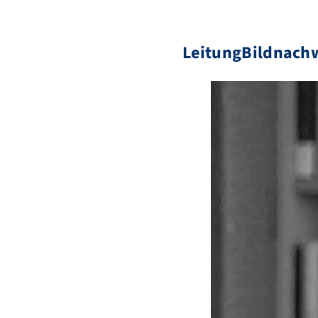
LeitungBildnachw