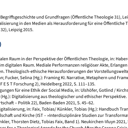
 Begriffsgeschichte und Grundfragen (Öffentliche Theologie 31), Lei
alisierung in den Medien als Herausforderung für eine Öffentliche 
32), Leipzig 2015.
)
talen Raum in der Perspektive der Öffentlichen Theologie, in: Haber
e im digitalen Raum. Mediale Performanzen religiöser Akte, Erlangen
n. Theologisch-ethische Herausforderungen der Vorstellungswelten 
n; Fucker, Selina (Hg.): Framing KI. Narrative, Metaphern und Fram
(F E S T Forschung 2), Heidelberg 2022, S. 111–135.
ngen für eine Ethik der Social Media, in: Ulshöfer, Gotlind / Kirchs
Hg.): Digitalisierung aus theologischer und ethischer Perspektive
rtschaft – Politik 22), Baden-Baden 2021, S. 45–62.
italisierung, in: Faix, Tobias/ Künkler, Tobias (Hg.): Handbuch Tra
chaft und Kirche (IST – »Interdisziplinäre Studien zur Transformat
nkler, Thorsten Dietz, Tobias Faix, Band 1). Neukirchen-Vluyn 2021,
ses for a Theological Agenda for the Church After the Corona Crisis, 