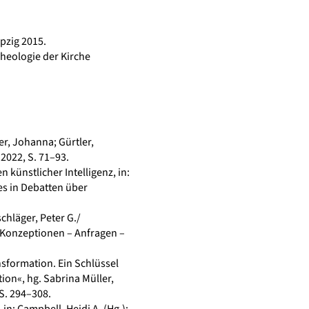
pzig 2015.
Theologie der Kirche
er, Johanna; Gürtler,
 2022, S. 71–93.
künstlicher Intelligenz, in:
es in Debatten über
chläger, Peter G./
. Konzeptionen – Anfragen –
nsformation. Ein Schlüssel
ion«, hg. Sabrina Müller,
 S. 294–308.
in: Campbell, Heidi A. (Hg.):