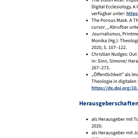
Digital Ecclesiology. A
verfügbar unter:
https
The Porous Mask. A The
cursor_, Abrufbar unt
Journalismus, Printme
Monika (Hg.): Theologi
2020, S. 107–122.
Christian Nudges: Out 
in: Sinn, Simone/ Haras
267–273.
„Öffentlichkeit” als I
Theologie in digitalen
https://dx.doi.org/10
Herausgeberschaften
als Herausgeber mit To
2020.
als Herausgeber mit J