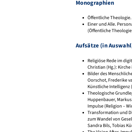
Monographien
Öffentliche Theologie.
Einer und Alle. Person
(Öffentliche Theologie 
Aufsätze (in Auswahl
Religiöse Rede im digi
Christian (Hg.): Kirch
Bilder des Menschliche
Oorschot, Frederike va
Künstliche Intelligenz 
Theologische Grundlegu
Huppenbauer, Markus (
Impulse (Religion – Wi
Transformation und Dig
zum Wandel von Gesells
Sandra Bils, Tobias Kü
The Vision After. Impul