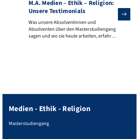
M.A. Medien – Ethik – Religion:
Unsere Testimonials
Was unsere Absolventinnen und Absolventen über den
Was unsere Absolventinnen und
Absolventen über den Masterstudiengang
sagen und wo sie heute arbeiten, erfahren
Sie in den Videos. —> Hier gehts zur
Bewerbung für den Masterstudiengang für
das WiSe 2025/26. Anna, Volontariat beim
SWR Lena, Redakteurin bei 37 Grad (ZDF)
Medien - Ethik - Religion
Masterstudiengang