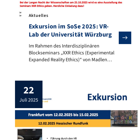
Aktuelles
Exkursion im SoSe 2025: VR-
Lab der Universität Würzburg
Im Rahmen des Interdisziplinären Blockseminars „XXR 
Im Rahmen des Interdisziplinären
Blockseminars „XXR Ethics (Experimental
Expanded Reality Ethics)“ von Madlen
Geidel (Lehrstuhl für
Medienkommunikation, Medienethik und
Digitale Theologie), Dr. Tabea Ott und Dr.
22
Max Tretter (Lehrstuhl für Systematische
Theologie II (Ethik), das durch den
juli 2025
Innovationsfond Lehre der FAU gefördert
wird, gab es am 13. Juni 2025 eine
interdisziplinäre Exkursion der Friedrich-
Alexander-Universität Erlangen-Nürnberg
und der Julius-Maximilians-Universität […]