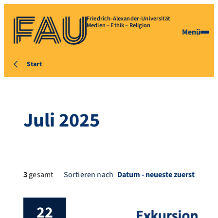
Friedrich-Alexander-Universität
Medien – Ethik – Religion
Menü
Start
Juli 2025
3
gesamt
Sortieren nach
22